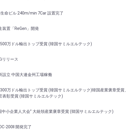
命ビル 240m/min 7Car 設置完了
装置「ReGen」開発
 500万ドル輸出トップ受賞 (韓国サミルエルテック)
JCiリリース
所設立 中国大連金州工場稼働
 300万ドル輸出トップ受賞 (韓国サミルエルテック)韓国産業褒章受賞、
表彰受賞 (韓国サミルエルテック)
国全国中小企業人大会” 大統領産業褒章受賞 (韓国サミルエルテック)
-200II 開発完了