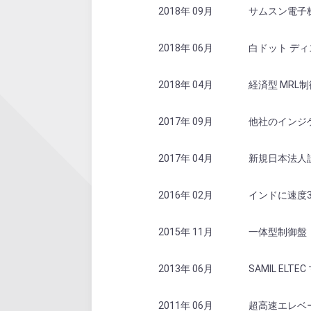
2018年 09月
サムスン電子株式
2018年 06月
白ドット ディス
2018年 04月
経済型 MRL制御
2017年 09月
他社のインジケ
2017年 04月
新規日本法人設立 
2016年 02月
インドに速度30
2015年 11月
一体型制御盤
2013年 06月
SAMIL ELT
2011年 06月
超高速エレベー